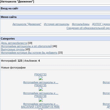
[
Автошкола "Движение"
]
Вход на сайт
Меню сайта
Автошкола "Движение"
История автошколы
Фотоальбомы
ДОПОГ (дорож
Сведения об образовательной орг
Categories
День автомобилиста
[19]
Фотографии автошколы и её обитателей
[46]
Выпускные группы
[43]
Фотографии которые Вы хотели бы добавить
[15]
Фотографий:
123
| Альбомов:
4
Новые фотографии
P9040733
Фотографии автошколы и ...
Фотог
P9040735
Фотографии автошколы и ...
Фотог
P9040738
Фотографии автошколы и ...
Фотог
ВАСИЛИЙ СЕРГЕЕВИЧ В ЯМЕ
Д