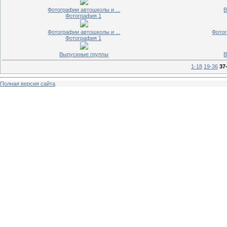
Фотографии автошколы и ...
В
Фотография 1
Фотографии автошколы и ...
Фотог
Фотография 1
Выпускные группы
В
1-18
19-36
37
Полная версия сайта