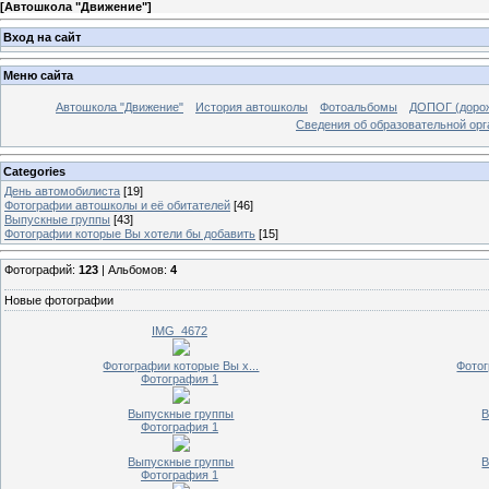
[
Автошкола "Движение"
]
Вход на сайт
Меню сайта
Автошкола "Движение"
История автошколы
Фотоальбомы
ДОПОГ (дорож
Сведения об образовательной орг
Categories
День автомобилиста
[19]
Фотографии автошколы и её обитателей
[46]
Выпускные группы
[43]
Фотографии которые Вы хотели бы добавить
[15]
Фотографий:
123
| Альбомов:
4
Новые фотографии
IMG_4672
Фотографии которые Вы х...
Фотог
Фотография 1
Выпускные группы
В
Фотография 1
Выпускные группы
В
Фотография 1