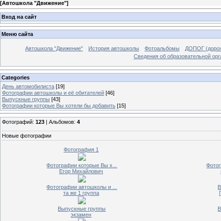
[
Автошкола "Движение"
]
Вход на сайт
Меню сайта
Автошкола "Движение"
История автошколы
Фотоальбомы
ДОПОГ (дорож
Сведения об образовательной орг
Categories
День автомобилиста
[19]
Фотографии автошколы и её обитателей
[46]
Выпускные группы
[43]
Фотографии которые Вы хотели бы добавить
[15]
Фотографий:
123
| Альбомов:
4
Новые фотографии
Фотография 1
Фотографии которые Вы х...
Фотог
Егор Михайлович
Фотографии автошколы и ...
В
та же 1 группа
Выпускные группы
В
экзамен