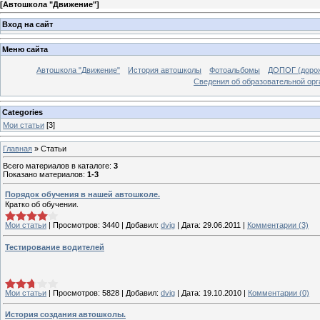
[
Автошкола "Движение"
]
Вход на сайт
Меню сайта
Автошкола "Движение"
История автошколы
Фотоальбомы
ДОПОГ (дорож
Сведения об образовательной орг
Categories
Мои статьи
[3]
Главная
»
Статьи
Всего материалов в каталоге
:
3
Показано материалов
:
1-3
Порядок обучения в нашей автошколе.
Кратко об обучении.
Мои статьи
|
Просмотров:
3440
|
Добавил:
dvig
|
Дата:
29.06.2011
|
Комментарии (3)
Тестирование водителей
Мои статьи
|
Просмотров:
5828
|
Добавил:
dvig
|
Дата:
19.10.2010
|
Комментарии (0)
История создания автошколы.