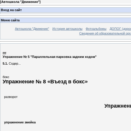
[
Автошкола "Движение"
]
Вход на сайт
Меню сайта
Автошкола "Движение"
История автошколы
Фотоальбомы
ДОПОГ (дорож
Сведения об образовательной орг
ffff
Упражнение № 5 "Параллельная парковка задним ходом"
5.1.
Содер...
бокс
Упражнение № 8 «Въезд в бокс»
разворот
Упражнен
упражнение змейка