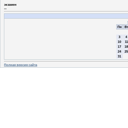
экзамен
...
Пн
В
3
4
10
11
17
18
24
25
31
Полная версия сайта