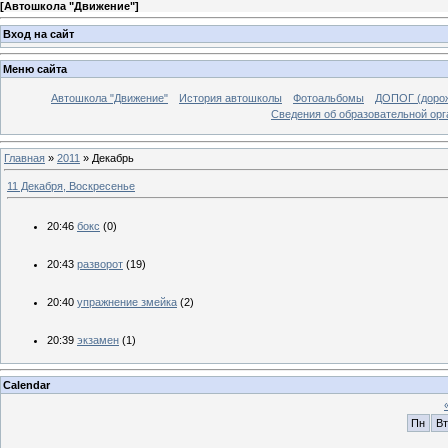
[
Автошкола "Движение"
]
Вход на сайт
Меню сайта
Автошкола "Движение"
История автошколы
Фотоальбомы
ДОПОГ (дорож
Сведения об образовательной орг
Главная
»
2011
»
Декабрь
11 Декабря, Воскресенье
20:46
бокс
(0)
20:43
разворот
(19)
20:40
упражнение змейка
(2)
20:39
экзамен
(1)
Calendar
Пн
Вт